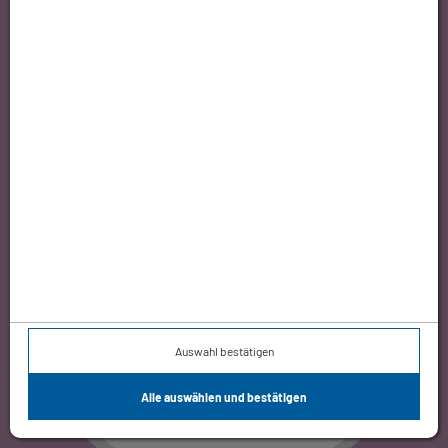
Auswahl bestätigen
Alle auswählen und bestätigen