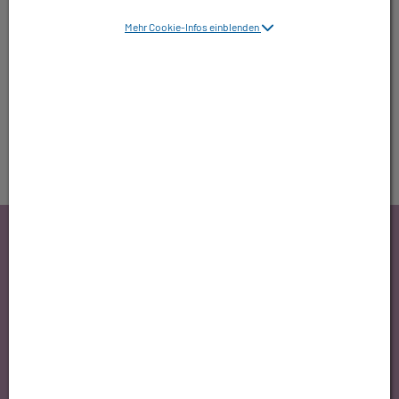
Montag bis Samstag:
Mehr Cookie-Infos einblenden
06:00 Uhr – 22:00 Uhr
Sonntag und Feiertag:
08:00 Uhr – 22:00 Uhr