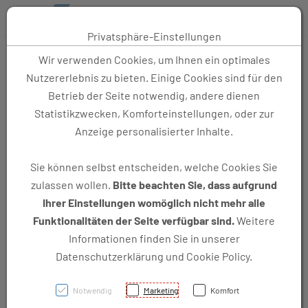
Toggle 
Privatsphäre-Einstellungen
Zum Inhalt springen [AK + 0]
Zum linken senkrechten Seitenmenü springen [AK + 1]
Zum Footer-Menü unten (angedockt an Browserrand) springen [
Zum Widget-Menü rechts springen [AK + 3]
Zu den Inhalten im Fußbereich springen [AK + 4]
Wir verwenden Cookies, um Ihnen ein optimales
Nutzererlebnis zu bieten. Einige Cookies sind für den
Betrieb der Seite notwendig, andere dienen
Statistikzwecken, Komforteinstellungen, oder zur
SB-Waschanlage in Feldkirch-Tisis für:
Anzeige personalisierter Inhalte.
Auto, Klein-LKW, Wohnwagen, Anhänger
Sie können selbst entscheiden, welche Cookies Sie
Motorrad, Roller, Scooter
zulassen wollen.
Bitte beachten Sie, dass aufgrund
Fahrrad, Mountain-Bike, E-Bike
Ihrer Einstellungen womöglich nicht mehr alle
Funktionalitäten der Seite verfügbar sind.
Weitere
Informationen finden Sie in unserer
simple wash Telefon-Hotline: +43
Datenschutzerklärung und Cookie Policy.
664 517 9650
Notwendig
Marketing
Komfort