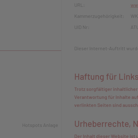
URL:
ww
Kammerzugehörigkeit:
WKO
UID Nr:
AT
Dieser Internet-Auftritt wur
Haftung für Link
Trotz sorgfältiger inhaltlich
Verantwortung für Inhalte au
verlinkten Seiten sind aussch
Urheberrechte, 
Hotspots Anlage
Der Inhalt dieser Website ist