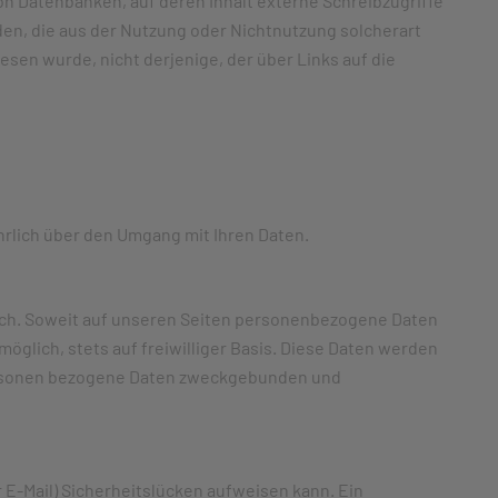
von Datenbanken, auf deren Inhalt externe Schreibzugriffe
äden, die aus der Nutzung oder Nichtnutzung solcherart
esen wurde, nicht derjenige, der über Links auf die
ührlich über den Umgang mit Ihren Daten.
ich. Soweit auf unseren Seiten personenbezogene Daten
öglich, stets auf freiwilliger Basis. Diese Daten werden
Personen bezogene Daten zweckgebunden und
 E-Mail) Sicherheitslücken aufweisen kann. Ein