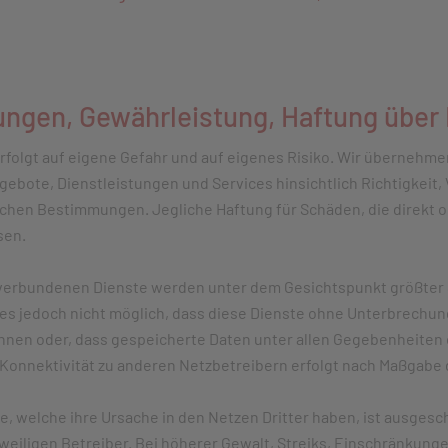
gen, Gewährleistung, Haftung über I
rfolgt auf eigene Gefahr und auf eigenes Risiko. Wir übernehme
gebote, Dienstleistungen und Services hinsichtlich Richtigkeit, 
lichen Bestimmungen. Jegliche Haftung für Schäden, die direkt 
sen.
verbundenen Dienste werden unter dem Gesichtspunkt größter So
es jedoch nicht möglich, dass diese Dienste ohne Unterbrechu
nen oder, dass gespeicherte Daten unter allen Gegebenheiten e
-Konnektivität zu anderen Netzbetreibern erfolgt nach Maßgabe 
e, welche ihre Ursache in den Netzen Dritter haben, ist ausgesc
iligen Betreiber. Bei höherer Gewalt, Streiks, Einschränkunge