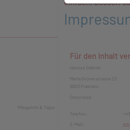
einfach. besser. s
Impressum
Für den Inhalt v
Hannes Gabriel
Maria Grünerstrasse 22
6820 Frastanz
Österreich
Pflegeinfo & Tipps
Telefon:
+43
E-Mail:
inf