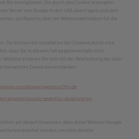
ch Sie ermöglichen. Die durch den Cookie erzeugten
einen Server von Google in den USA übertragen und dort
erten, um Reports über die Websiteaktivitäten für die
n. Sie können die Installation der Cookies durch eine
in, dass Sie in diesem Fall gegebenenfalls nicht
 Website erklären Sie sich mit der Bearbeitung der über
vor benannten Zweck einverstanden.
.google.com/dlpage/gaoptout?hl=de
e/ratgeber/google-analytics-deaktivieren
öchten wir darauf hinweisen, dass diese Website Google
 weiterverarbeitet werden, um eine direkte