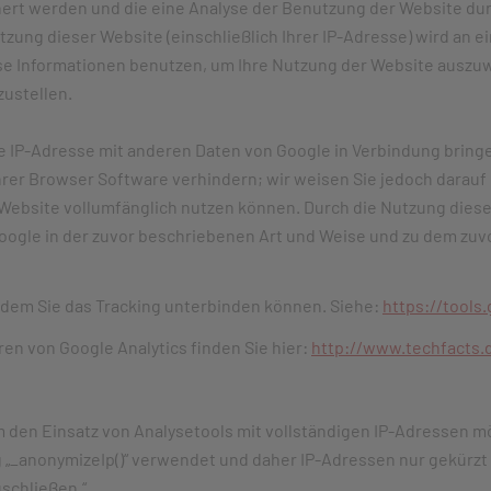
ert werden und die eine Analyse der Benutzung der Website dur
tzung dieser Website (einschließlich Ihrer IP-Adresse) wird an 
se Informationen benutzen, um Ihre Nutzung der Website auszuw
ustellen.
re IP-Adresse mit anderen Daten von Google in Verbindung bringe
er Browser Software verhindern; wir weisen Sie jedoch darauf h
Website vollumfänglich nutzen können. Durch die Nutzung dieser
oogle in der zuvor beschriebenen Art und Weise und zu dem zu
t dem Sie das Tracking unterbinden können. Siehe:
https://tools
en von Google Analytics finden Sie hier:
http://www.techfacts.d
 den Einsatz von Analysetools mit vollständigen IP-Adressen m
g „_anonymizeIp()“ verwendet und daher IP-Adressen nur gekürzt
schließen.“