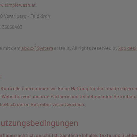
w.simplewash.at
 Vorarlberg - Feldkirch
U 36868403
®
de mit dem
eboxx
System
erstellt. All rights reserved by
xoo des
s
er Kontrolle übernehmen wir keine Haftung für die Inhalte exter
f Websites von unseren Partnern und teilnehmenden Betrieben, au
ließlich deren Betreiber verantwortlich.
Nutzungsbedingungen
 urheberrechtlich geschützt. Sämtliche Inhalte, Texte und Grafi