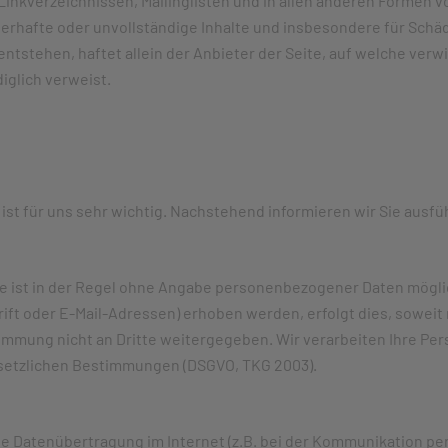
Linkverzeichnissen, Mailinglisten und in allen anderen Formen 
ehlerhafte oder unvollständige Inhalte und insbesondere für Sch
tstehen, haftet allein der Anbieter der Seite, auf welche verwi
diglich verweist.
 ist für uns sehr wichtig. Nachstehend informieren wir Sie ausf
e ist in der Regel ohne Angabe personenbezogener Daten mögl
ft oder E-Mail-Adressen) erhoben werden, erfolgt dies, soweit m
timmung nicht an Dritte weitergegeben. Wir verarbeiten Ihre 
setzlichen Bestimmungen (DSGVO, TKG 2003).
ie Datenübertragung im Internet (z.B. bei der Kommunikation per