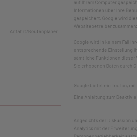
auf Ihrem Computer gespeich
Informationen über Ihre Benu
gespeichert. Google wird die
Websitebetreiber zusammenz
Anfahrt/Routenplaner
Google wird in keinem Fall Ih
entsprechende Einstellung Ihr
sämtliche Funktionen dieser 
Sie erhobenen Daten durch G
Google bietet ein Tool an, mi
Eine Anleitung zum Deaktivier
Angesichts der Diskussion um
Analytics mit der Erweiterun
Personenbeziehbarkeit auszu