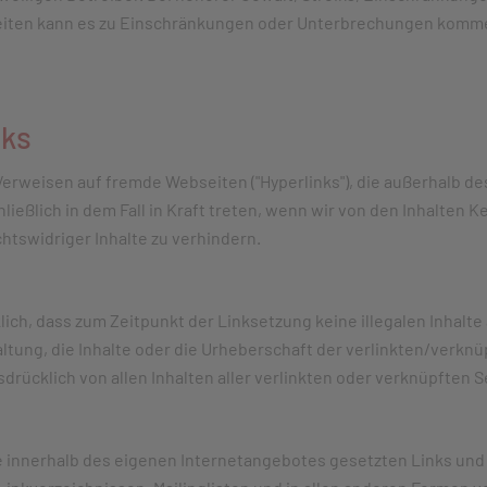
iten kann es zu Einschränkungen oder Unterbrechungen kommen,
nks
 Verweisen auf fremde Webseiten ("Hyperlinks"), die außerhalb 
ließlich in dem Fall in Kraft treten, wenn wir von den Inhalten
chtswidriger Inhalte zu verhindern.
lich, dass zum Zeitpunkt der Linksetzung keine illegalen Inhalt
ltung, die Inhalte oder die Urheberschaft der verlinkten/verknü
usdrücklich von allen Inhalten aller verlinkten oder verknüpften
alle innerhalb des eigenen Internetangebotes gesetzten Links un