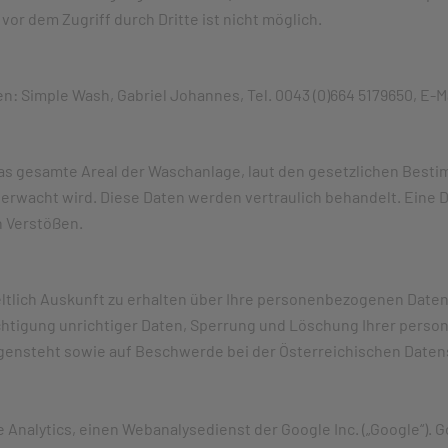
vor dem Zugriff durch Dritte ist nicht möglich.
n: Simple Wash, Gabriel Johannes, Tel. 0043 (0)664 5179650, E-M
das gesamte Areal der Waschanlage, laut den gesetzlichen Best
rwacht wird. Diese Daten werden vertraulich behandelt. Eine D
en Verstößen.
ltlich Auskunft zu erhalten über Ihre personenbezogenen Daten,
chtigung unrichtiger Daten, Sperrung und Löschung Ihrer pers
ensteht sowie auf Beschwerde bei der Österreichischen Datens
Analytics, einen Webanalysedienst der Google Inc. („Google“). G