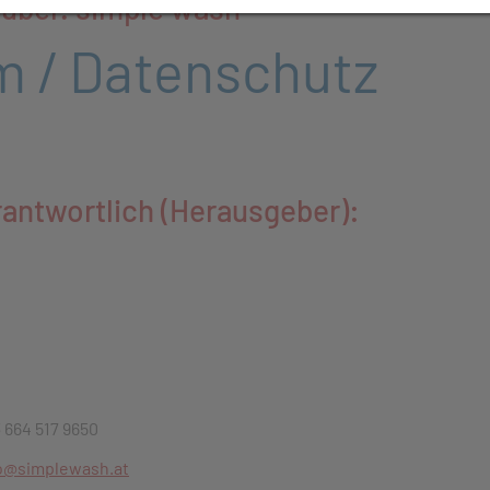
auber. simple wash
 / Datenschutz
erantwortlich (Herausgeber):
 664 517 9650
o@simplewash.at