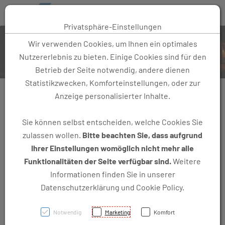
Toggle 
Privatsphäre-Einstellungen
Zum Inhalt springen [AK + 0]
Zum linken senkrechten Seitenmenü springen [AK + 1]
Zum Footer-Menü unten (angedockt an Browserrand) springen [
Zum Widget-Menü rechts springen [AK + 3]
Wir verwenden Cookies, um Ihnen ein optimales
Nutzererlebnis zu bieten. Einige Cookies sind für den
Betrieb der Seite notwendig, andere dienen
Statistikzwecken, Komforteinstellungen, oder zur
Anzeige personalisierter Inhalte.
einfach. besser. sauber. simple wash
Sie können selbst entscheiden, welche Cookies Sie
SB-Waschanlage für Auto,
zulassen wollen.
Bitte beachten Sie, dass aufgrund
Motorad und Fahrrad in Feldkirch-
Ihrer Einstellungen womöglich nicht mehr alle
Tisis
Funktionalitäten der Seite verfügbar sind.
Weitere
Informationen finden Sie in unserer
Datenschutzerklärung und Cookie Policy.
simple wash, dein Carwash an der B190 Liechtensteiner-
Notwendig
Marketing
Komfort
Straße in Feldkirch, 100 m vor der Grenze Tisis-